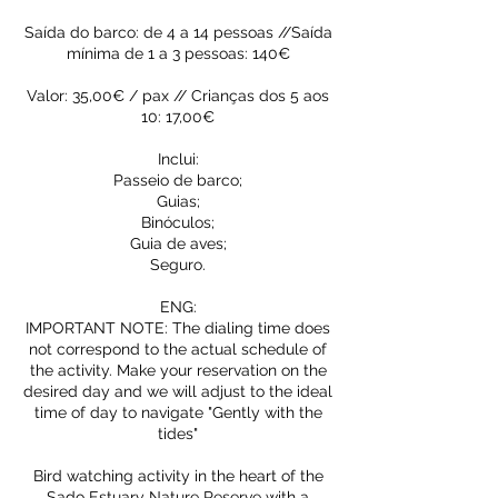
Saída do barco: de 4 a 14 pessoas //Saída
mínima de 1 a 3 pessoas: 140€
Valor: 35,00€ / pax // Crianças dos 5 aos
10: 17,00€
Inclui:
Passeio de barco;
Guias;
Binóculos;
Guia de aves;
Seguro.
ENG:
IMPORTANT NOTE: The dialing time does
not correspond to the actual schedule of
the activity. Make your reservation on the
desired day and we will adjust to the ideal
time of day to navigate "Gently with the
tides"
Bird watching activity in the heart of the
Sado Estuary Nature Reserve with a