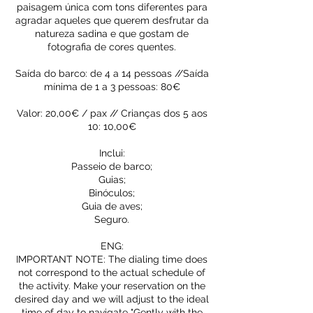
paisagem única com tons diferentes para
agradar aqueles que querem desfrutar da
natureza sadina e que gostam de
fotografia de cores quentes.
Saída do barco: de 4 a 14 pessoas //Saída
mínima de 1 a 3 pessoas: 80€
Valor: 20,00€ / pax // Crianças dos 5 aos
10: 10,00€
Inclui:
Passeio de barco;
Guias;
Binóculos;
Guia de aves;
Seguro.
ENG:
IMPORTANT NOTE: The dialing time does
not correspond to the actual schedule of
the activity. Make your reservation on the
desired day and we will adjust to the ideal
time of day to navigate "Gently with the